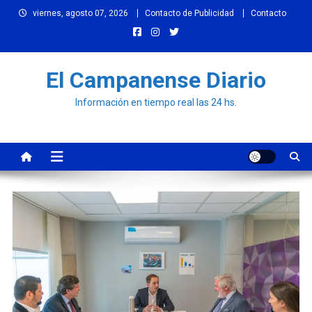
Skip
viernes, agosto 07, 2026
Contacto de Publicidad
Contacto
to
content
El Campanense Diario
Información en tiempo real las 24 hs.