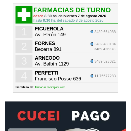
FARMACIAS DE TURNO
desde
8:30 hs. del viernes 7 de agosto 2026
hasta
8:30 hs.
del sábado 8 de agosto 2026
1
FIGUEROLA
3489 664988
Av. Perón 149
2
FORNES
3489 480184
Becerra 891
3489 426378
3
ARNEODO
3489 523021
Av. Balbín 1129
4
PERFETTI
11 75577283
Francisco Posse 636
Gentileza de:
farmacias.encampana.com