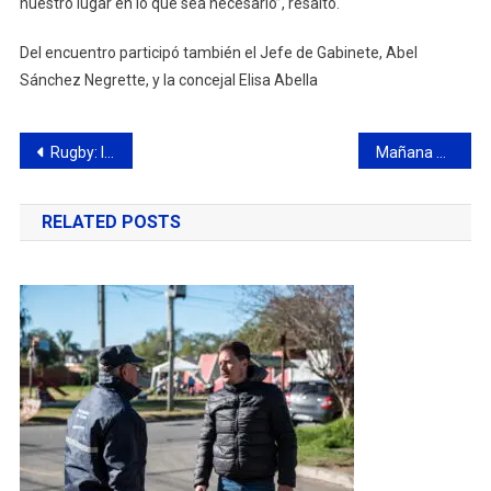
nuestro lugar en lo que sea necesario”, resaltó.
Del encuentro participó también el Jefe de Gabinete, Abel
Sánchez Negrette, y la concejal Elisa Abella
Navegación
Rugby: los juveniles del CCC iniciaron la segunda rueda del Torneo de la URBA
Mañana habrá una gran celebración para los niños en la Costanera
de
RELATED POSTS
entradas