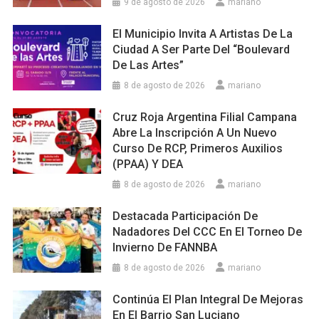
9 de agosto de 2026
mariano
El Municipio Invita A Artistas De La
Ciudad A Ser Parte Del “Boulevard
De Las Artes”
8 de agosto de 2026
mariano
Cruz Roja Argentina Filial Campana
Abre La Inscripción A Un Nuevo
Curso De RCP, Primeros Auxilios
(PPAA) Y DEA
8 de agosto de 2026
mariano
Destacada Participación De
Nadadores Del CCC En El Torneo De
Invierno De FANNBA
8 de agosto de 2026
mariano
Continúa El Plan Integral De Mejoras
En El Barrio San Luciano