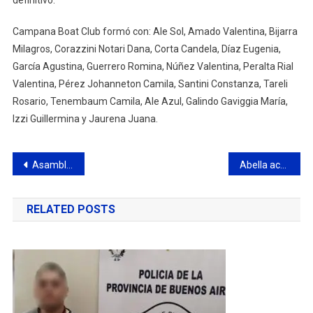
Campana Boat Club formó con: Ale Sol, Amado Valentina, Bijarra
Milagros, Corazzini Notari Dana, Corta Candela, Díaz Eugenia,
García Agustina, Guerrero Romina, Núñez Valentina, Peralta Rial
Valentina, Pérez Johanneton Camila, Santini Constanza, Tareli
Rosario, Tenembaum Camila, Ale Azul, Galindo Gaviggia María,
Izzi Guillermina y Jaurena Juana.
Navegación
Asamblea informativa de la Asociación de Trabajadores de Prensa Campana
Abella acompañó la primera regata oficial de canotaje en el Boat Club
de
RELATED POSTS
entradas