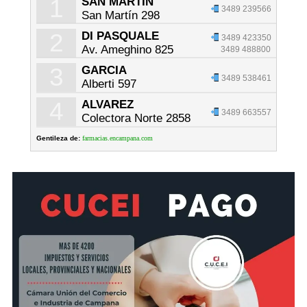
1
SAN MARTIN
3489 239566
San Martín 298
2
DI PASQUALE
3489 423350
Av. Ameghino 825
3489 488800
3
GARCIA
3489 538461
Alberti 597
4
ALVAREZ
3489 663557
Colectora Norte 2858
Gentileza de:
farmacias.encampana.com