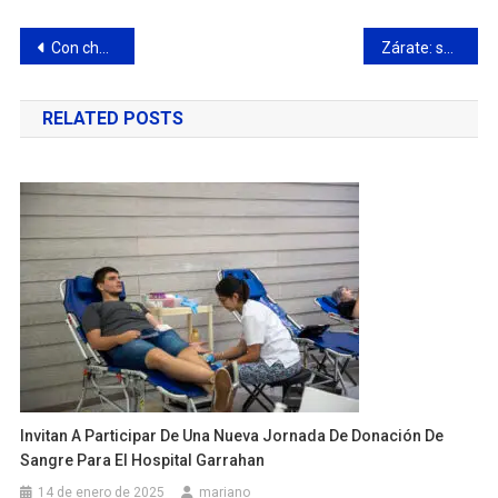
Navegación
Con charlas de concientización, la Secretaría de Salud adhiere a la Semana de la Lactancia Materna
Zárate: secuestraron varias armas en un allanamiento por conflicto vecinal
de
RELATED POSTS
entradas
Invitan A Participar De Una Nueva Jornada De Donación De
Sangre Para El Hospital Garrahan
14 de enero de 2025
mariano