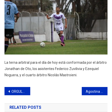
La terna arbitral para el día de hoy está conformada por el árbitro
Jonathan de Oto, los asistentes Federico Zuvilivia y Ezequiel
Noguera, y el cuarto árbitro Nicolás Mastroieni.
Navegación
ORGULLO: AGOSTINA HEIN HIZO SU DEBUT EN LOS JUEGOS OLÍMPICOS
Agostina Hein debutó en los Juegos Olímpicos
de
RELATED POSTS
entradas