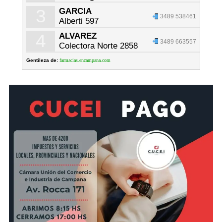
3
GARCIA
3489 538461
Alberti 597
4
ALVAREZ
3489 663557
Colectora Norte 2858
Gentileza de:
farmacias.encampana.com