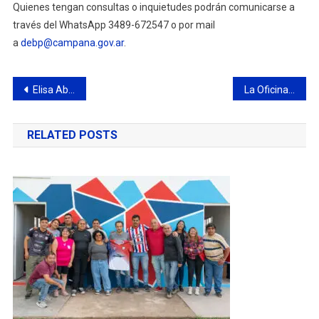
Quienes tengan consultas o inquietudes podrán comunicarse a
través del WhatsApp 3489-672547 o por mail
a
debp@campana.gov.ar
.
Navegación
Elisa Abella: “Es una alegría enorme que una atleta becada por el Municipio sea olímpica”
La Oficina Municipal de Empleo informa nuevas búsquedas laborales
de
RELATED POSTS
entradas