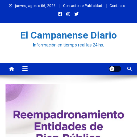
Skip
jueves, agosto 06, 2026
Contacto de Publicidad
Contacto
to
content
El Campanense Diario
Información en tiempo real las 24 hs.