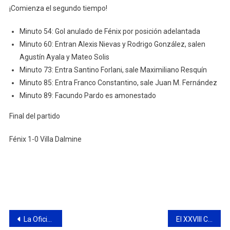
¡Comienza el segundo tiempo!
Minuto 54: Gol anulado de Fénix por posición adelantada
Minuto 60: Entran Alexis Nievas y Rodrigo González, salen
Agustín Ayala y Mateo Solis
Minuto 73: Entra Santino Forlani, sale Maximiliano Resquín
Minuto 85: Entra Franco Constantino, sale Juan M. Fernández
Minuto 89: Facundo Pardo es amonestado
Final del partido
Fénix 1-0 Villa Dalmine
Navegación
La Oficina Municipal de Empleo brindó un taller sobre armado de CV
El XXVIII Certamen Nacional de Danzas fue un éxito