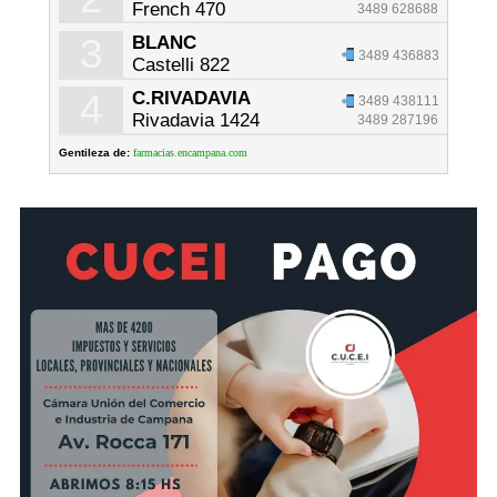
French 470
3489 628688
3
BLANC
3489 436883
Castelli 822
4
C.RIVADAVIA
3489 438111
Rivadavia 1424
3489 287196
Gentileza de:
farmacias.encampana.com