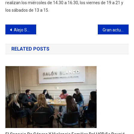
realizan los miércoles de 14.30 a 16.30, los viernes de 19 a 21 y
los sábados de 13 a 15.
Navegación
Alejo Sarna: “La Argentina no está en venta y por eso le decimos No a la Ley Bases”
Gran actuación de los atletas del Club Ciudad de Campana en el Nacional U20
de
RELATED POSTS
entradas