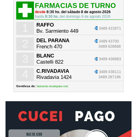
FARMACIAS DE TURNO
desde
8:30 hs. del sábado 8 de agosto 2026
hasta
8:30 hs.
del domingo 9 de agosto 2026
1
RAFFO
3489 422871
Bv. Sarmiento 449
2
DEL PARANA
3489 43700
French 470
3489 628688
3
BLANC
3489 436883
Castelli 822
4
C.RIVADAVIA
3489 438111
Rivadavia 1424
3489 287196
Gentileza de:
farmacias.encampana.com