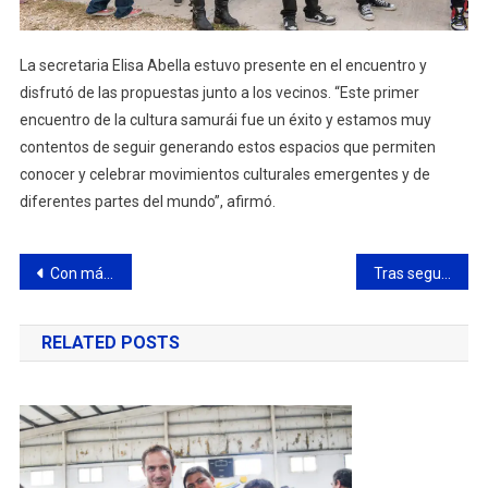
La secretaria Elisa Abella estuvo presente en el encuentro y
disfrutó de las propuestas junto a los vecinos. “Este primer
encuentro de la cultura samurái fue un éxito y estamos muy
contentos de seguir generando estos espacios que permiten
conocer y celebrar movimientos culturales emergentes y de
diferentes partes del mundo”, afirmó.
Navegación
Con más de 300 inscriptos el IPA llevó adelante Jornada Petroquímica en el marco de ARGENPLÁS 2024
Tras seguimiento con las cámaras del CIMoPU, Comando Patrulla detiene a dos sujetos y recupera moto robada
de
RELATED POSTS
entradas