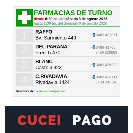
FARMACIAS DE TURNO
desde
8:30 hs. del sábado 8 de agosto 2026
hasta
8:30 hs.
del domingo 9 de agosto 2026
1
RAFFO
3489 422871
Bv. Sarmiento 449
2
DEL PARANA
3489 43700
French 470
3489 628688
3
BLANC
3489 436883
Castelli 822
4
C.RIVADAVIA
3489 438111
Rivadavia 1424
3489 287196
Gentileza de:
farmacias.encampana.com