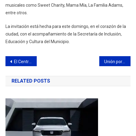
musicales como Sweet Charity, Mama Mía, La Familia Adams,
entre otros.
La invitación está hecha para este domingo, en el corazón de la
ciudad, con el acompañamiento de la Secretaría de Inclusión,
Educación y Cultura del Municipio.
Navegación
El Centro de Mediación Comunitaria sigue fomentando el diálogo ante conflictos entre vecinos
Unión por la Patria PJ realizó una volanteada contra la Ley Bases
de
RELATED POSTS
entradas