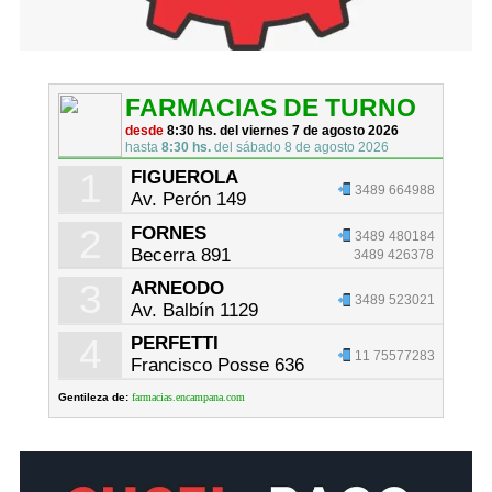
FARMACIAS DE TURNO
desde
8:30 hs. del viernes 7 de agosto 2026
hasta
8:30 hs.
del sábado 8 de agosto 2026
1
FIGUEROLA
3489 664988
Av. Perón 149
2
FORNES
3489 480184
Becerra 891
3489 426378
3
ARNEODO
3489 523021
Av. Balbín 1129
4
PERFETTI
11 75577283
Francisco Posse 636
Gentileza de:
farmacias.encampana.com