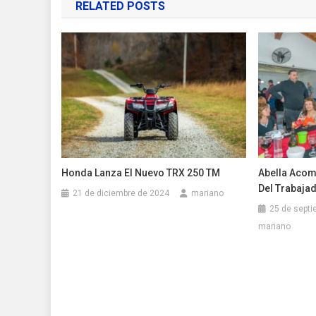
RELATED POSTS
entradas
Honda Lanza El Nuevo TRX 250 TM
Abella Acomp
Del Trabaja
21 de diciembre de 2024
mariano
25 de septi
mariano