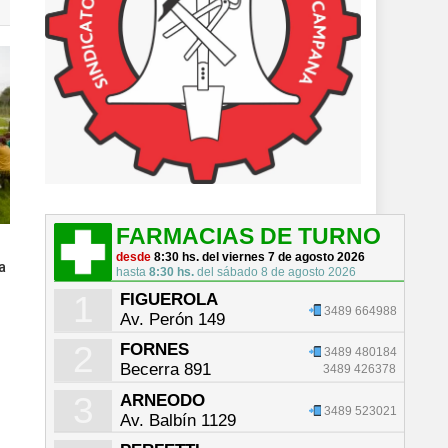
FARMACIAS DE TURNO
desde
8:30 hs. del viernes 7 de agosto 2026
a
hasta
8:30 hs.
del sábado 8 de agosto 2026
1
FIGUEROLA
3489 664988
Av. Perón 149
2
FORNES
3489 480184
Becerra 891
3489 426378
3
ARNEODO
3489 523021
Av. Balbín 1129