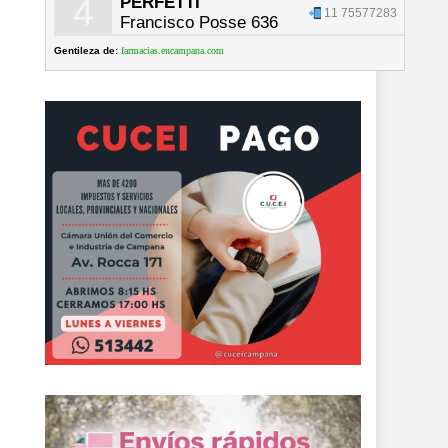
4
PERFETTI
11 75577283
Francisco Posse 636
Gentileza de:
farmacias.encampana.com