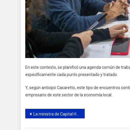
En este contexto, se planificó una agenda común de traba
específicamente cada punto presentado y tratado.
Y, según anticipó Casaretto, este tipo de encuentros con
empresario de este sector de la economía local.
Navegación
La ministra de Capital Humano recorrió la Escuela Técnica Roberto Rocca
de