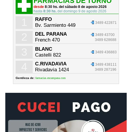
FARMACIAS DE TURNO
desde
8:30 hs. del sábado 8 de agosto 2026
hasta
8:30 hs.
del domingo 9 de agosto 2026
1
RAFFO
3489 422871
Bv. Sarmiento 449
2
DEL PARANA
3489 43700
French 470
3489 628688
3
BLANC
3489 436883
Castelli 822
4
C.RIVADAVIA
3489 438111
Rivadavia 1424
3489 287196
Gentileza de:
farmacias.encampana.com