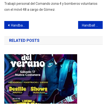
Trabajó personal del Comando zona 4 y bomberos voluntarios
con el móvil 48 a cargo de Gómez.
Navegación
Handball femenino: el CBC ganó de local
Handball del CBC: resultados generales del fin de semana
de
RELATED POSTS
entradas