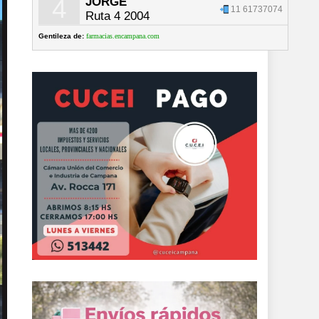
4
JORGE
11 61737074
Ruta 4 2004
Gentileza de:
farmacias.encampana.com