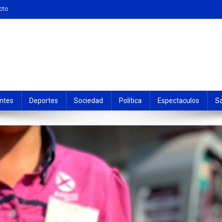
cto
ntes
Deportes
Sociedad
Política
Espectaculos
S