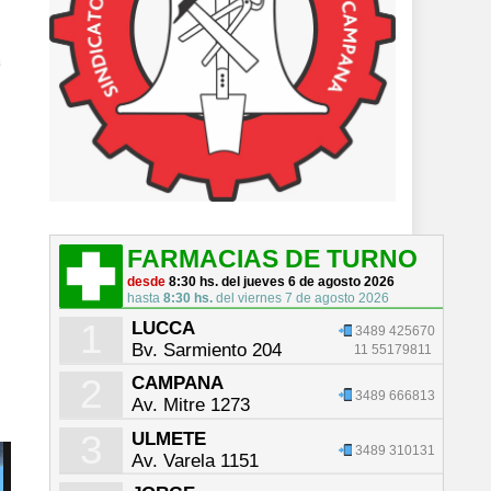
a
FARMACIAS DE TURNO
desde
8:30 hs. del jueves 6 de agosto 2026
hasta
8:30 hs.
del viernes 7 de agosto 2026
1
LUCCA
3489 425670
Bv. Sarmiento 204
11 55179811
2
CAMPANA
3489 666813
Av. Mitre 1273
3
ULMETE
3489 310131
Av. Varela 1151