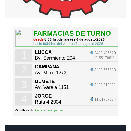
FARMACIAS DE TURNO
desde
8:30 hs. del jueves 6 de agosto 2026
hasta
8:30 hs.
del viernes 7 de agosto 2026
1
LUCCA
3489 425670
Bv. Sarmiento 204
11 55179811
2
CAMPANA
3489 666813
Av. Mitre 1273
3
ULMETE
3489 310131
Av. Varela 1151
4
JORGE
11 61737074
Ruta 4 2004
Gentileza de:
farmacias.encampana.com