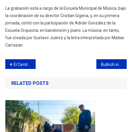
La grabación está a cargo de la Escuela Municipal de Música, bajo
la coordinación de su director Cristian Gigena, y, en su primera
jornada, contó con la participación de Adrián González de la
Escuela Orquesta, en bandoneón y piano. La música, en tanto,
fue creada por Gustavo Juárez y la letra interpretada por Matías
Carrazan.
Navegación
El Centro Educativo Digital abre la inscripción para nuevos talleres de Robótica Infantil
Bullrich invitó a Abella a la “Patoneta” y se comprometió a concretar obras claves para Campana
de
RELATED POSTS
entradas