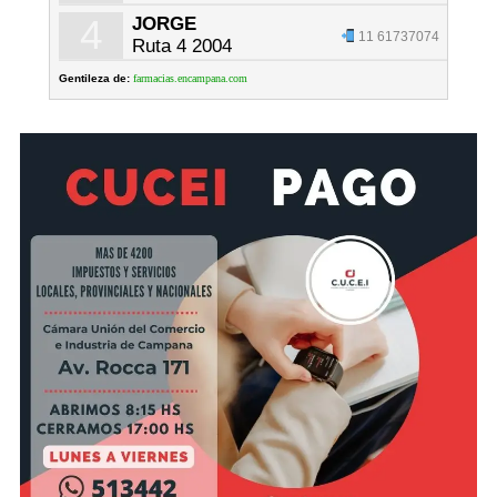
4
JORGE
11 61737074
Ruta 4 2004
Gentileza de:
farmacias.encampana.com