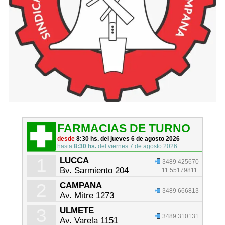
FARMACIAS DE TURNO
desde
8:30 hs. del jueves 6 de agosto 2026
hasta
8:30 hs.
del viernes 7 de agosto 2026
1
LUCCA
3489 425670
Bv. Sarmiento 204
11 55179811
2
CAMPANA
3489 666813
Av. Mitre 1273
3
ULMETE
3489 310131
Av. Varela 1151