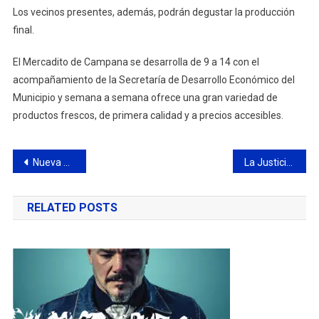
Los vecinos presentes, además, podrán degustar la producción
final.
El Mercadito de Campana se desarrolla de 9 a 14 con el
acompañamiento de la Secretaría de Desarrollo Económico del
Municipio y semana a semana ofrece una gran variedad de
productos frescos, de primera calidad y a precios accesibles.
Navegación
Nueva Costanera: el Municipio ultima detalles para inaugurar la Casa de Turismo e Islas
La Justicia de Campana ordenó la detención de una médica trucha que trabajaba en Capilla del Señor
de
RELATED POSTS
entradas