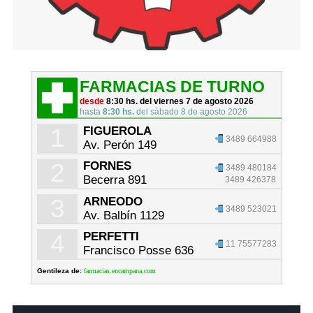
FARMACIAS DE TURNO
desde
8:30 hs. del viernes 7 de agosto 2026
hasta
8:30 hs.
del sábado 8 de agosto 2026
1
FIGUEROLA
3489 664988
Av. Perón 149
2
FORNES
3489 480184
Becerra 891
3489 426378
3
ARNEODO
3489 523021
Av. Balbín 1129
4
PERFETTI
11 75577283
Francisco Posse 636
Gentileza de:
farmacias.encampana.com