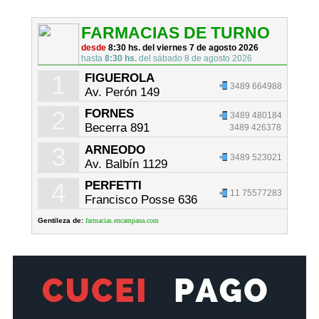
FARMACIAS DE TURNO
desde
8:30 hs. del viernes 7 de agosto 2026
hasta
8:30 hs.
del sábado 8 de agosto 2026
1
FIGUEROLA
3489 664988
Av. Perón 149
2
FORNES
3489 480184
Becerra 891
3489 426378
3
ARNEODO
3489 523021
Av. Balbín 1129
4
PERFETTI
11 75577283
Francisco Posse 636
Gentileza de:
farmacias.encampana.com