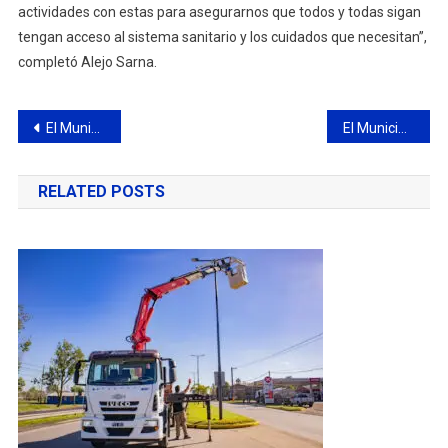
actividades con estas para asegurarnos que todos y todas sigan
tengan acceso al sistema sanitario y los cuidados que necesitan”,
completó Alejo Sarna.
Navegación
El Municipio concluyó una importante obra de asfalto de la calle Chacabuco
El Municipio ya comenzó con la puesta en valor de los baños y vestuarios del Club Otamendi
de
RELATED POSTS
entradas