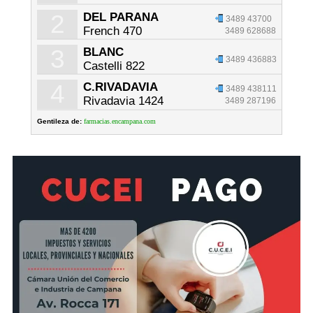
2
DEL PARANA
3489 43700
French 470
3489 628688
3
BLANC
3489 436883
Castelli 822
4
C.RIVADAVIA
3489 438111
Rivadavia 1424
3489 287196
Gentileza de:
farmacias.encampana.com