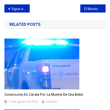
Navegación
Sigue vigente el Plan de Regularización de Deudas Municipales
El Municipio reconoció a otras tres instituciones locales como entidades de bien público
de
RELATED POSTS
entradas
Conmoción En Zárate Por La Muerte De Una Bebé
14 de agosto de 2024
mariano