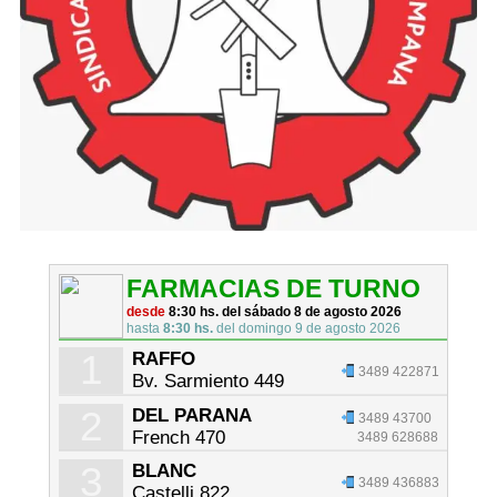
FARMACIAS DE TURNO
desde
8:30 hs. del sábado 8 de agosto 2026
hasta
8:30 hs.
del domingo 9 de agosto 2026
1
RAFFO
3489 422871
Bv. Sarmiento 449
2
DEL PARANA
3489 43700
French 470
3489 628688
3
BLANC
3489 436883
Castelli 822