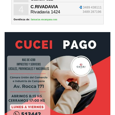
4
C.RIVADAVIA
3489 438111
Rivadavia 1424
3489 287196
Gentileza de:
farmacias.encampana.com