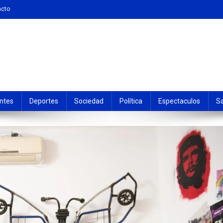
acto
ntes
Deportes
Sociedad
Política
Espectaculos
S