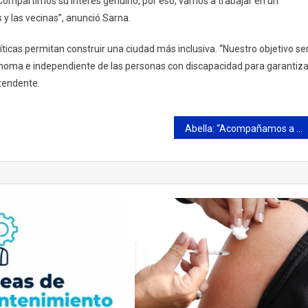
Compartimos su interés genuino, por eso, vamos a trabajar en un
y las vecinas”, anunció Sarna.
ticas permitan construir una ciudad más inclusiva. “Nuestro objetivo se
noma e independiente de las personas con discapacidad para garantiza
ntendente.
Abella: “Acompañamos a las instituciones porque son el alma de la ciudad”