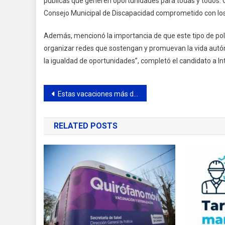
públicas que generen oportunidades para todas y todos. 
Consejo Municipal de Discapacidad comprometido con los 
Además, mencionó la importancia de que este tipo de polí
organizar redes que sostengan y promuevan la vida autó
la igualdad de oportunidades”, completó el candidato a I
Navegación
Estas vacaciones más de 800 chicos de distintos barrios disfrutaron de funciones gratuitas de cine
de
RELATED POSTS
entradas