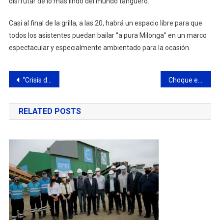
disfrutar de lo más lindo del mundo tanguero.
Casi al final de la grilla, a las 20, habrá un espacio libre para que
todos los asistentes puedan bailar “a pura Milonga” en un marco
espectacular y especialmente ambientado para la ocasión.
Navegación
“Crisis del régimen municipal bonaerense” por Luis Gotte
Choque entre auto y moto en el puente de Av. Alfonsín
de
RELATED POSTS
entradas