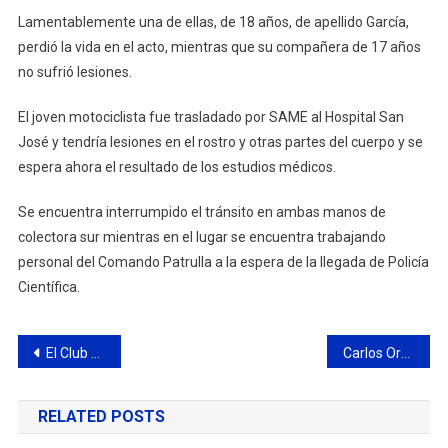
Lamentablemente una de ellas, de 18 años, de apellido García,
perdió la vida en el acto, mientras que su compañera de 17 años
no sufrió lesiones.
El joven motociclista fue trasladado por SAME al Hospital San
José y tendría lesiones en el rostro y otras partes del cuerpo y se
espera ahora el resultado de los estudios médicos.
Se encuentra interrumpido el tránsito en ambas manos de
colectora sur mientras en el lugar se encuentra trabajando
personal del Comando Patrulla a la espera de la llegada de Policía
Científica.
Navegación
El Club Ciudad de Campana presentó el proyecto para la construcción de su cancha sintética de hóckey
Carlos Ortega participó de la charla “Litio y Soberanía”
de
RELATED POSTS
entradas