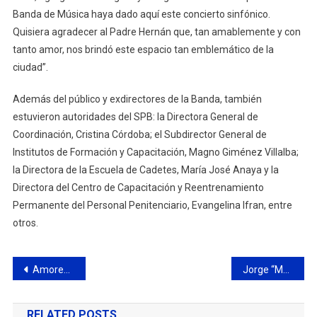
Banda de Música haya dado aquí este concierto sinfónico.
Quisiera agradecer al Padre Hernán que, tan amablemente y con
tanto amor, nos brindó este espacio tan emblemático de la
ciudad”.
Además del público y exdirectores de la Banda, también
estuvieron autoridades del SPB: la Directora General de
Coordinación, Cristina Córdoba; el Subdirector General de
Institutos de Formación y Capacitación, Magno Giménez Villalba;
la Directora de la Escuela de Cadetes, María José Anaya y la
Directora del Centro de Capacitación y Reentrenamiento
Permanente del Personal Penitenciario, Evangelina Ifran, entre
otros.
Navegación
Amores Tangos, la banda del 2×4 más alegre, estará en la Preliminar del Mundial de Tango
Jorge “Morrón” Benítez es el nuevo Director Técnico de Villa Dálmine
de
RELATED POSTS