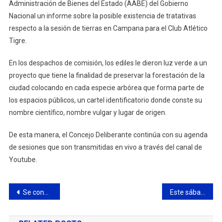
Administración de Bienes del Estado (AABE) del Gobierno
Nacional un informe sobre la posible existencia de tratativas
respecto a la sesión de tierras en Campana para el Club Atlético
Tigre.
En los despachos de comisión, los ediles le dieron luz verde a un
proyecto que tiene la finalidad de preservar la forestación de la
ciudad colocando en cada especie arbórea que forma parte de
los espacios públicos, un cartel identificatorio donde conste su
nombre científico, nombre vulgar y lugar de origen.
De esta manera, el Concejo Deliberante continúa con su agenda
de sesiones que son transmitidas en vivo a través del canal de
Youtube.
Navegación
Se conocieron los galardonados para la 49° edición de la Orden de la Campana
Este sábado se inaugurarán dos nuevos espacios en la Nueva Costanera
de