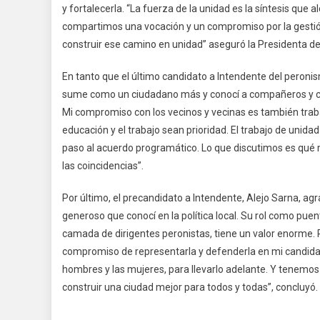
y fortalecerla. “La fuerza de la unidad es la síntesis que 
compartimos una vocación y un compromiso por la gestió
construir ese camino en unidad” aseguró la Presidenta del
En tanto que el último candidato a Intendente del peroni
sume como un ciudadano más y conocí a compañeros y co
Mi compromiso con los vecinos y vecinas es también traba
educación y el trabajo sean prioridad. El trabajo de unidad
paso al acuerdo programático. Lo que discutimos es qué m
las coincidencias”.
Por último, el precandidato a Intendente, Alejo Sarna, 
generoso que conocí en la política local. Su rol como p
camada de dirigentes peronistas, tiene un valor enorme.
compromiso de representarla y defenderla en mi candid
hombres y las mujeres, para llevarlo adelante. Y tenemos 
construir una ciudad mejor para todos y todas”, concluyó.