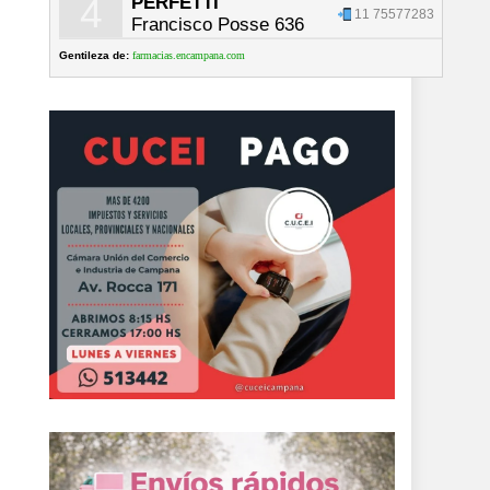
4
PERFETTI
11 75577283
Francisco Posse 636
Gentileza de:
farmacias.encampana.com