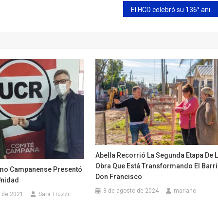
El HCD celebró su 136° aniversario y reconoció a quienes fueron concejales en estos 40 años de democracia
Abella Recorrió La Segunda Etapa De 
Obra Que Está Transformando El Barr
smo Campanense Presentó
Don Francisco
Unidad
3 de agosto de 2024
mariano
 de 2021
Sara Truzzi