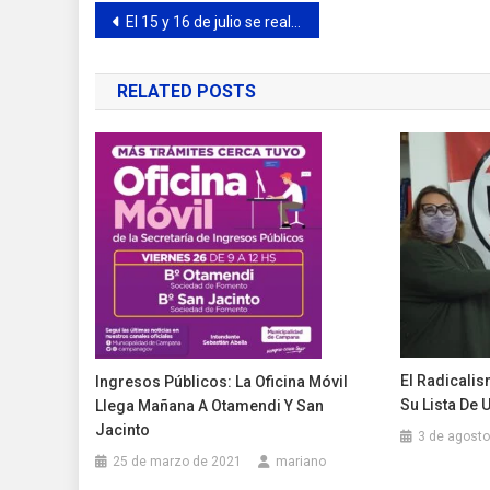
Navegación
El 15 y 16 de julio se realizará en Campana la Preliminar del Mundial de Tango
de
RELATED POSTS
entradas
El Radicali
Ingresos Públicos: La Oficina Móvil
Su Lista De 
Llega Mañana A Otamendi Y San
Jacinto
3 de agosto
25 de marzo de 2021
mariano