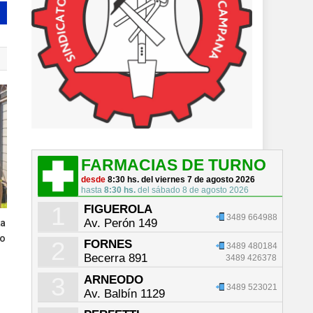
FARMACIAS DE TURNO
desde
8:30 hs. del viernes 7 de agosto 2026
hasta
8:30 hs.
del sábado 8 de agosto 2026
1
FIGUEROLA
3489 664988
Av. Perón 149
La
io
2
FORNES
3489 480184
Becerra 891
3489 426378
3
ARNEODO
3489 523021
Av. Balbín 1129