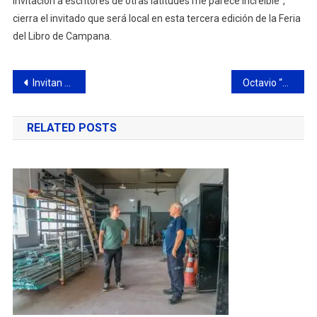
invitación a escritores de otras latitudes me parece increíble”,
cierra el invitado que será local en esta tercera edición de la Feria
del Libro de Campana.
Navegación
Invitan a adultos mayores a participar de un concurso literario
Octavio “Chiche” Lagar vuelve al Club Deportivo San Felipe con una nueva colaboración
de
RELATED POSTS
entradas