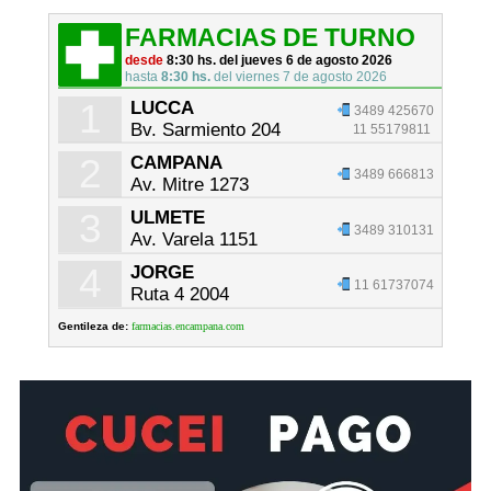
FARMACIAS DE TURNO
desde
8:30 hs. del jueves 6 de agosto 2026
hasta
8:30 hs.
del viernes 7 de agosto 2026
1
LUCCA
3489 425670
Bv. Sarmiento 204
11 55179811
2
CAMPANA
3489 666813
Av. Mitre 1273
3
ULMETE
3489 310131
Av. Varela 1151
4
JORGE
11 61737074
Ruta 4 2004
Gentileza de:
farmacias.encampana.com