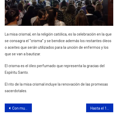
La misa crismal, en la religión católica, es la celebración en la que
se consagra el “crisma” y se bendice además los restantes óleos
o aceites que serán utilizados para la unción de enfermos y los
que se van a bautizar.
El crisma es el óleo perfumado que representa la gracias del
Espíritu Santo.
El rito de la misa crismal incluye la renovación de las promesas
sacerdotales.
Navegación
Con mucha emoción, se presentó en el HCD un libro en homenaje a ex combatientes de Malvinas
Hasta el 15 de abril se podrá disfrutar de la muestra fotográfica “Islas, cuatro décadas después” sobre las Islas Malvinas