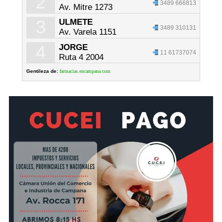
2
3489 666813
Av. Mitre 1273
3
ULMETE
3489 310131
Av. Varela 1151
4
JORGE
11 61737074
Ruta 4 2004
Gentileza de:
farmacias.encampana.com