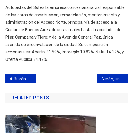
Autopistas del Sol es la empresa concesionaria vial responsable
de las obras de construcción, remodelación, mantenimiento y
administración del Acceso Norte, principal vía de acceso a la
Ciudad de Buenos Aires; de sus ramales hasta las ciudades de
Pilar, Campana y Tigre; y de la Avenida General Paz, única
avenida de circunvalación de la ciudad. Su composición
accionaria es: Abertis 31.59%, Impregilo 19.82%, Natal 14.12%, y
Oferta Pública 34.47%.
Navegación
Buzón Vida: Abella ya entregó a la Justicia 600 denuncias de vecinos por venta minorista de droga
Nerón, un perro que prestaba servicio en una cárcel bonaerense de San Martín, fue adoptado por una familia de Campana
de
RELATED POSTS
entradas