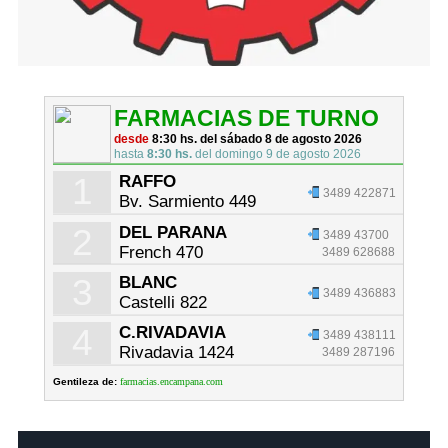
FARMACIAS DE TURNO
desde
8:30 hs. del sábado 8 de agosto 2026
hasta
8:30 hs.
del domingo 9 de agosto 2026
1
RAFFO
3489 422871
Bv. Sarmiento 449
2
DEL PARANA
3489 43700
French 470
3489 628688
3
BLANC
3489 436883
Castelli 822
4
C.RIVADAVIA
3489 438111
Rivadavia 1424
3489 287196
Gentileza de:
farmacias.encampana.com