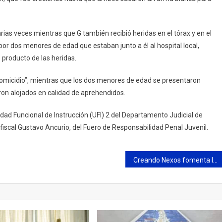
as veces mientras que G también recibió heridas en el tórax y en el
or dos menores de edad que estaban junto a él al hospital local,
 producto de las heridas.
homicidio”, mientras que los dos menores de edad se presentaron
on alojados en calidad de aprehendidos.
dad Funcional de Instrucción (UFI) 2 del Departamento Judicial de
iscal Gustavo Ancurio, del Fuero de Responsabilidad Penal Juvenil.
Creando Nexos fomenta la cooperación con organizaciones que trabajan la vinculación activa entre jóvenes y adultos mayores