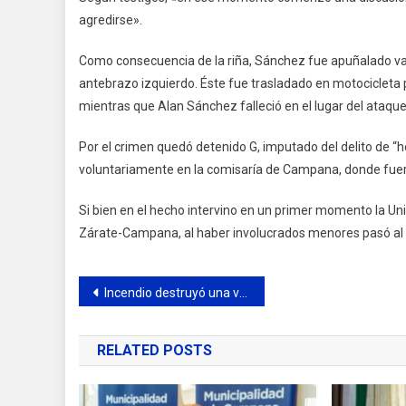
agredirse».
Como consecuencia de la riña, Sánchez fue apuñalado vari
antebrazo izquierdo. Éste fue trasladado en motocicleta p
mientras que Alan Sánchez falleció en el lugar del ataque
Por el crimen quedó detenido G, imputado del delito de “
voluntariamente en la comisaría de Campana, donde fuer
Si bien en el hecho intervino en un primer momento la Uni
Zárate-Campana, al haber involucrados menores pasó al f
Navegación
Incendio destruyó una vivienda del barrio Urquiza
de
RELATED POSTS
entradas