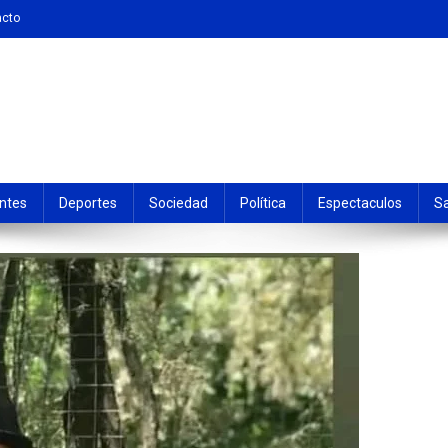
acto
ntes
Deportes
Sociedad
Política
Espectaculos
S