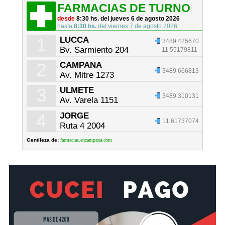
FARMACIAS DE TURNO
desde
8:30 hs. del jueves 6 de agosto 2026
hasta
8:30 hs.
del viernes 7 de agosto 2026
1
LUCCA
3489 425670
Bv. Sarmiento 204
11 55179811
2
CAMPANA
3489 666813
Av. Mitre 1273
3
ULMETE
3489 310131
Av. Varela 1151
4
JORGE
11 61737074
Ruta 4 2004
Gentileza de:
farmacias.encampana.com