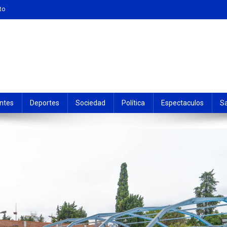
to
ntes
Deportes
Sociedad
Política
Espectaculos
S