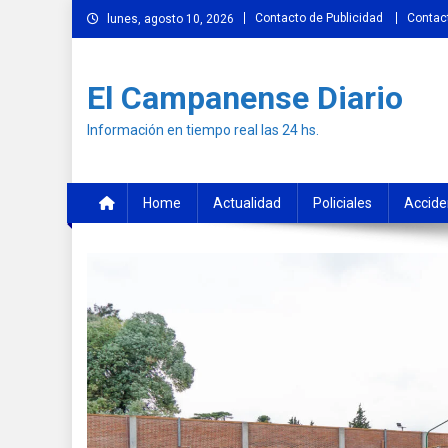
Skip
Contacto de Publicidad
Contac
lunes, agosto 10, 2026
to
content
El Campanense Diario
Información en tiempo real las 24 hs.
Home
Actualidad
Policiales
Accide