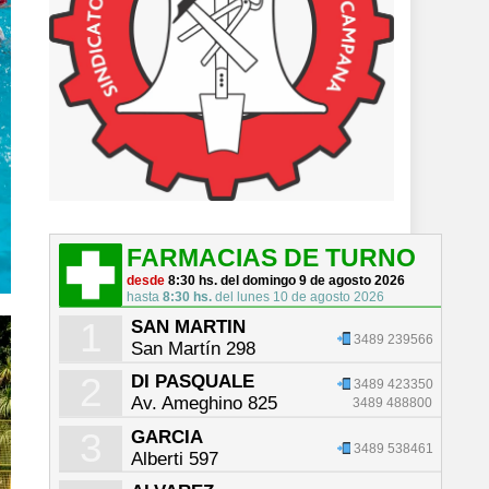
FARMACIAS DE TURNO
desde
8:30 hs. del domingo 9 de agosto 2026
hasta
8:30 hs.
del lunes 10 de agosto 2026
1
SAN MARTIN
3489 239566
San Martín 298
2
DI PASQUALE
3489 423350
Av. Ameghino 825
3489 488800
3
GARCIA
3489 538461
Alberti 597