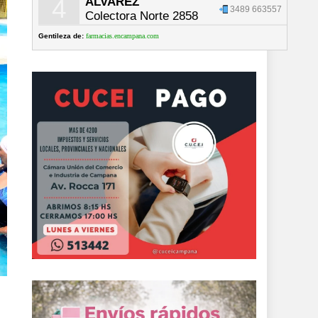
4
ALVAREZ
3489 663557
Colectora Norte 2858
Gentileza de:
farmacias.encampana.com