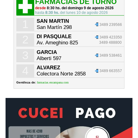
FARMACIAS DE TURNO
desde
8:30 hs. del domingo 9 de agosto 2026
hasta
8:30 hs.
del lunes 10 de agosto 2026
1
SAN MARTIN
3489 239566
San Martín 298
2
DI PASQUALE
3489 423350
Av. Ameghino 825
3489 488800
3
GARCIA
3489 538461
Alberti 597
4
ALVAREZ
3489 663557
Colectora Norte 2858
Gentileza de:
farmacias.encampana.com