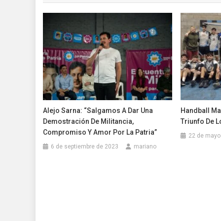
entradas
Alejo Sarna: “Salgamos A Dar Una
Handball Mas
Demostración De Militancia,
Triunfo De 
Compromiso Y Amor Por La Patria”
22 de mayo
6 de septiembre de 2023
mariano