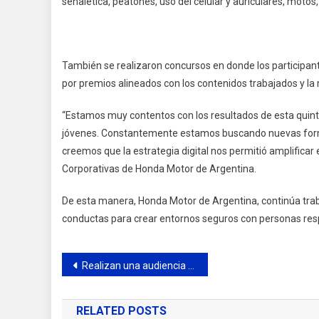
señalética, peatones, uso del celular y auriculares, motos,
También se realizaron concursos en donde los participant
por premios alineados con los contenidos trabajados y la 
“Estamos muy contentos con los resultados de esta quinta 
jóvenes. Constantemente estamos buscando nuevas formas
creemos que la estrategia digital nos permitió amplifica
Corporativas de Honda Motor de Argentina.
De esta manera, Honda Motor de Argentina, continúa tra
conductas para crear entornos seguros con personas res
Navegación
Realizan una audiencia pública para la actualización del Código de Planeamiento Urbano de Campana
de
RELATED POSTS