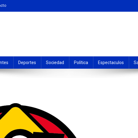
acto
ntes
Deportes
Sociedad
Política
Espectaculos
S