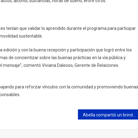
 autos, alcohol, sustancias, horas de sueño, entre otros.
es tenían que validar lo aprendido durante el programa para participar
movilidad sustentable.
edición y con la buena recepción y participación que logró entre los
 de concientizar sobre las buenas prácticas en la vía pública y
r el mensaje”, comentó Viviana Daleoso, Gerente de Relaciones
bajando para reforzar vínculos con la comunidad y promoviendo buena
ponsables.
Abella compartió un brindis de fin de año con “Campana Federal”