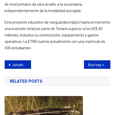
de nivel primario de cara al salto a la secundaria,
independientemente de la modalidad escogida.
Este proyecto educativo de vanguardia implicó hasta el momento
una inversión total por parte de Tenaris superior a los US$ 40
millones, incluidos su construcción, equipamiento y gastos
operativos. La ETRR cuenta actualmente con una matrícula de
436 estudiantes.
Navegación
Jonathan Craviotto asumió cómo Jefe interino de Bomberos Voluntarios de Campana
Aún hay vacantes para estudiar gestión cultural en el Instituto 15
de
RELATED POSTS
entradas