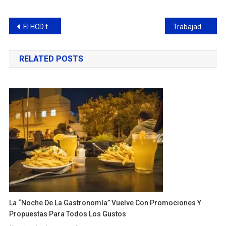
Navegación
El HCD tuvo su primera sesión de prórroga
Trabajadores de la salud del Hospital San José agremiados a la CICOP anunciaron un paro de 24 hora para este martes
de
RELATED POSTS
entradas
La “Noche De La Gastronomía” Vuelve Con Promociones Y
Propuestas Para Todos Los Gustos