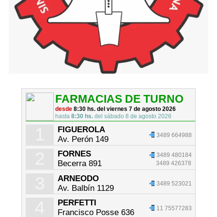
FARMACIAS DE TURNO
desde
8:30 hs. del viernes 7 de agosto 2026
hasta
8:30 hs.
del sábado 8 de agosto 2026
1
FIGUEROLA
3489 664988
Av. Perón 149
2
FORNES
3489 480184
Becerra 891
3489 426378
3
ARNEODO
3489 523021
Av. Balbín 1129
4
PERFETTI
11 75577283
Francisco Posse 636