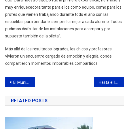
que “para nuestro equipo fue la primera experiencia, hermosa y
muy enriquecedora tanto para ellos como equipo, como para los
profes que vienen trabajando durante todo el año con las
escuelitas para brindarle siempre lo mejor a cada alumno. Todos
pudimos disfrutar de las instalaciones para acampar y por
supuesto también de la pileta”.
Más allá de los resultados logrados, los chicos y profesores
vivieron un encuentro cargado de emoción y alegría, donde
compartieron momentos imborrables compartidos.
Navegación
El Municipio suma una nueva posta de vacunación contra el Covid-19
Hasta el lunes hay tiempo de inscribirse en el Registro de Comercialización de Pirotecnia Autorizada
de
RELATED POSTS
entradas