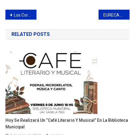
Navegación
Los Coros del Club Ciudad y River Plate compartieron un nuevo encuentro
EURECA espera que el acuerdo mundial sobre plásticos (INC-1) facilite el avance hacia una economía circular
de
RELATED POSTS
entradas
Hoy Se Realizará Un “Café Literario Y Musical” En La Biblioteca
Municipal