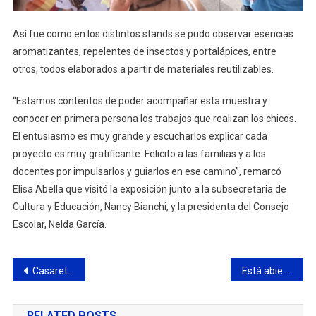
Así fue como en los distintos stands se pudo observar esencias
aromatizantes, repelentes de insectos y portalápices, entre
otros, todos elaborados a partir de materiales reutilizables.
“Estamos contentos de poder acompañar esta muestra y
conocer en primera persona los trabajos que realizan los chicos.
El entusiasmo es muy grande y escucharlos explicar cada
proyecto es muy gratificante. Felicito a las familias y a los
docentes por impulsarlos y guiarlos en ese camino”, remarcó
Elisa Abella que visitó la exposición junto a la subsecretaria de
Cultura y Educación, Nancy Bianchi, y la presidenta del Consejo
Escolar, Nelda García.
Navegación
Casaretto cuestionó el acto de Cristina Fernández y la posición del kirchnerismo
Está abierta la inscripción para ser parte de la Policía Rural
de
RELATED POSTS