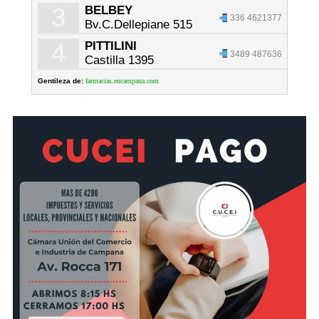
3
BELBEY
336 4621377
Bv.C.Dellepiane 515
4
PITTILINI
3489 487636
Castilla 1395
Gentileza de:
farmacias.encampana.com