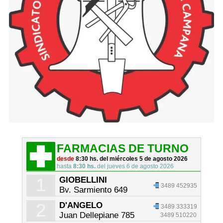
FARMACIAS DE TURNO
desde
8:30 hs. del miércoles 5 de agosto 2026
hasta
8:30 hs.
del jueves 6 de agosto 2026
1
GIOBELLINI
3489 452935
Bv. Sarmiento 649
2
D'ANGELO
3489 333319
Juan Dellepiane 785
3489 510220