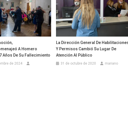
La Dirección General De Habilitacione
oción,
Y Permisos Cambió Su Lugar De
menajeó A Homero
Atención Al Público
7 Años De Su Fallecimiento
31 de octubre de 2020
mariano
embre de 2024