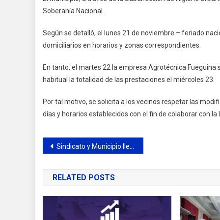
Soberanía Nacional.
Según se detalló, el lunes 21 de noviembre – feriado nacio
domiciliarios en horarios y zonas correspondientes.
En tanto, el martes 22 la empresa Agrotécnica Fueguina 
habitual la totalidad de las prestaciones el miércoles 23.
Por tal motivo, se solicita a los vecinos respetar las modi
días y horarios establecidos con el fin de colaborar con la 
Navegación
Sindicato y Municipio llegaron a un acuerdo salarial
de
RELATED POSTS
entradas