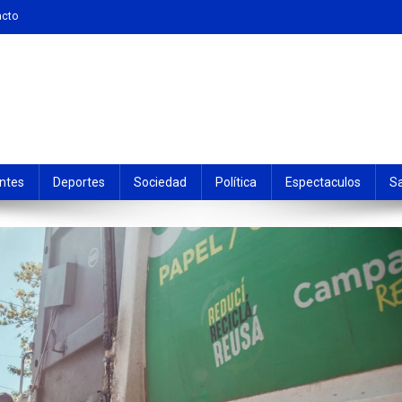
acto
ntes
Deportes
Sociedad
Política
Espectaculos
S