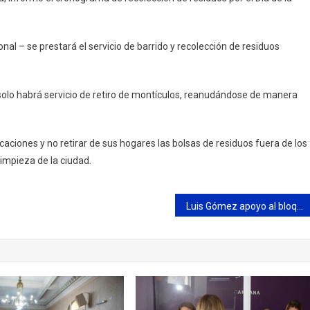
nal – se prestará el servicio de barrido y recolección de residuos
solo habrá servicio de retiro de montículos, reanudándose de manera
ficaciones y no retirar de sus hogares las bolsas de residuos fuera de los
limpieza de la ciudad.
Luis Gómez apoyo al bloque de Juntos en el Senado, y repudió la actitud de Cristina Kirchner, el oficialismo y sus aliados