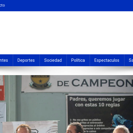
cto
ntes
Deportes
Sociedad
Política
Espectaculos
S