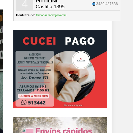
4
PITTILINI
3489 487636
Castilla 1395
Gentileza de:
farmacias.encampana.com