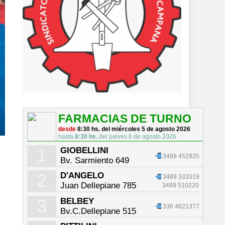
FARMACIAS DE TURNO
desde
8:30 hs. del miércoles 5 de agosto 2026
hasta
8:30 hs.
del jueves 6 de agosto 2026
1
GIOBELLINI
3489 452935
Bv. Sarmiento 649
2
D'ANGELO
3489 333319
Juan Dellepiane 785
3489 510220
3
BELBEY
336 4621377
Bv.C.Dellepiane 515