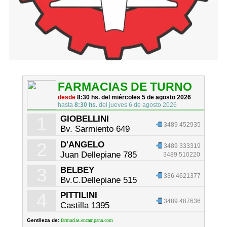
FARMACIAS DE TURNO
desde
8:30 hs. del miércoles 5 de agosto 2026
hasta
8:30 hs.
del jueves 6 de agosto 2026
1
GIOBELLINI
3489 452935
Bv. Sarmiento 649
2
D'ANGELO
3489 333319
Juan Dellepiane 785
3489 510220
3
BELBEY
336 4621377
Bv.C.Dellepiane 515
4
PITTILINI
3489 487636
Castilla 1395
Gentileza de:
farmacias.encampana.com