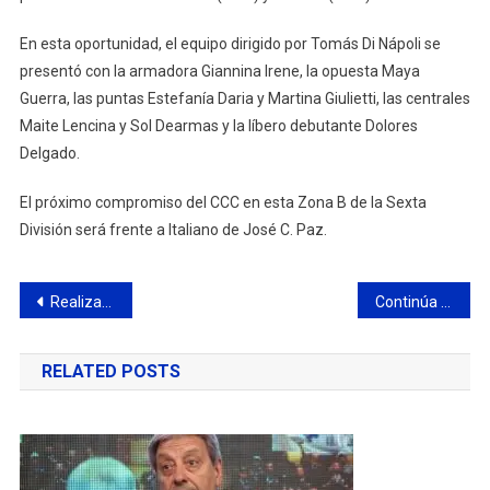
En esta oportunidad, el equipo dirigido por Tomás Di Nápoli se
presentó con la armadora Giannina Irene, la opuesta Maya
Guerra, las puntas Estefanía Daria y Martina Giulietti, las centrales
Maite Lencina y Sol Dearmas y la líbero debutante Dolores
Delgado.
El próximo compromiso del CCC en esta Zona B de la Sexta
División será frente a Italiano de José C. Paz.
Navegación
Realizarán el lunes una campaña de concientización para detectar pacientes con Diabetes
Continúa abierta la inscripción para ingresar a la Policía Bonaerense en 2023
de
RELATED POSTS
entradas