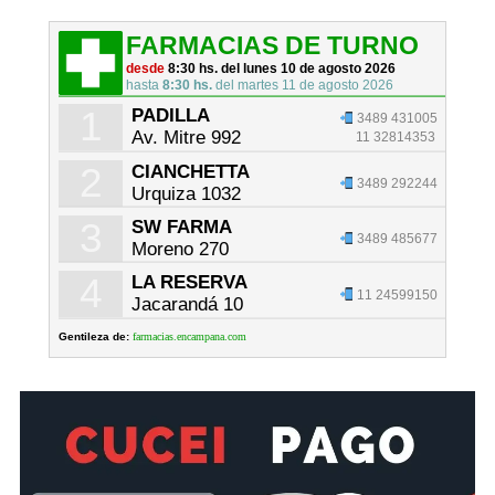
FARMACIAS DE TURNO
desde
8:30 hs. del lunes 10 de agosto 2026
hasta
8:30 hs.
del martes 11 de agosto 2026
1
PADILLA
3489 431005
Av. Mitre 992
11 32814353
2
CIANCHETTA
3489 292244
Urquiza 1032
3
SW FARMA
3489 485677
Moreno 270
4
LA RESERVA
11 24599150
Jacarandá 10
Gentileza de:
farmacias.encampana.com