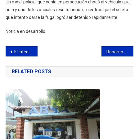
Un móvil policial que venía en persecución chocó al vehículo que
huía y uno de los oficiales resultó herido, mientras que el sujeto
que intentó darse la fuga logró ser detenido rápidamente.
Noticia en desarrollo.
Navegación
El intendente agasajó a los medallistas campanenses de los Juegos Bonaerenses
Robaron en la sociedad de fomento del barrio La Josefa
de
RELATED POSTS
entradas