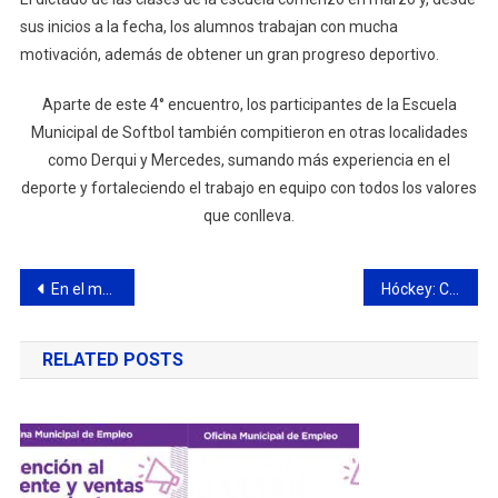
sus inicios a la fecha, los alumnos trabajan con mucha
motivación, además de obtener un gran progreso deportivo.
Aparte de este 4° encuentro, los participantes de la Escuela
Municipal de Softbol también compitieron en otras localidades
como Derqui y Mercedes, sumando más experiencia en el
deporte y fortaleciendo el trabajo en equipo con todos los valores
que conlleva.
Navegación
En el mes del adulto mayor, se vivió el segundo concierto en el Parque Urbano
Hóckey: Ciudad de Campana se midió ante SIC “D”
de
RELATED POSTS
entradas