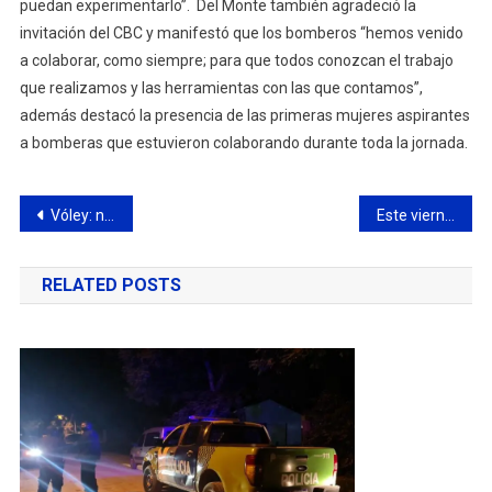
puedan experimentarlo”. Del Monte también agradeció la
invitación del CBC y manifestó que los bomberos “hemos venido
a colaborar, como siempre; para que todos conozcan el trabajo
que realizamos y las herramientas con las que contamos”,
además destacó la presencia de las primeras mujeres aspirantes
a bomberas que estuvieron colaborando durante toda la jornada.
Navegación
Vóley: nueva victoria de la Primera Damas del Club Ciudad de Campana
Este viernes se realizará la conferencia “Vive en propósito, haciendo lo que amas”
de
RELATED POSTS
entradas