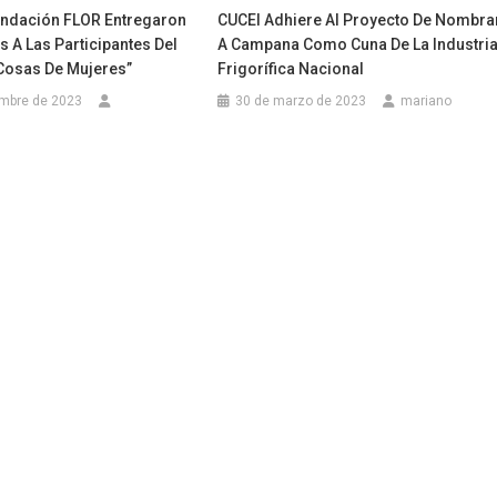
undación FLOR Entregaron
CUCEI Adhiere Al Proyecto De Nombra
 A Las Participantes Del
A Campana Como Cuna De La Industri
osas De Mujeres”
Frigorífica Nacional
embre de 2023
30 de marzo de 2023
mariano