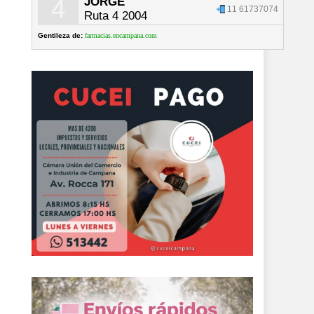
4
JORGE
11 61737074
Ruta 4 2004
Gentileza de:
farmacias.encampana.com