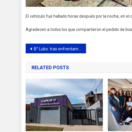
El vehículo fue hallado horas después por la noche, en el c
Agradecen a todos los que compartieron el pedido de bú
Navegación
B° Lubo: tras enfrentamiento armado con personal de prefectura detuvieron a otro conocido delincuente
de
RELATED POSTS
entradas