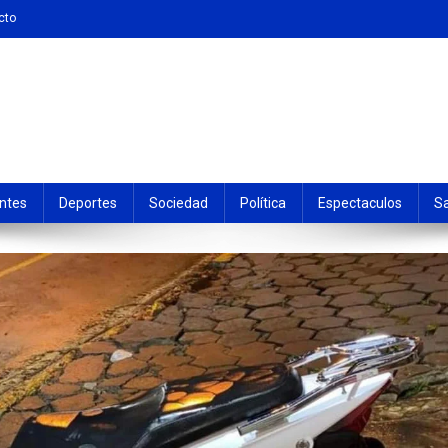
cto
ntes
Deportes
Sociedad
Política
Espectaculos
S