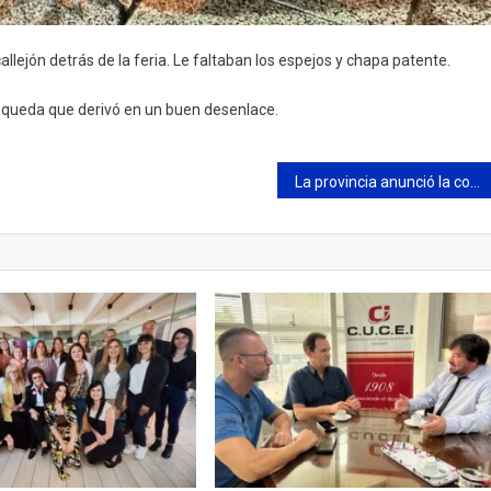
allejón detrás de la feria. Le faltaban los espejos y chapa patente.
squeda que derivó en un buen desenlace.
La provincia anunció la conversión a gas natural del total de las unidades y alcaldías del SPB