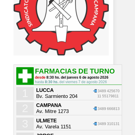
FARMACIAS DE TURNO
desde
8:30 hs. del jueves 6 de agosto 2026
hasta
8:30 hs.
del viernes 7 de agosto 2026
1
LUCCA
3489 425670
Bv. Sarmiento 204
11 55179811
2
CAMPANA
3489 666813
Av. Mitre 1273
3
ULMETE
3489 310131
Av. Varela 1151