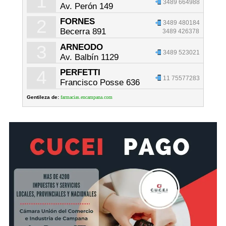
1
3489 664988
Av. Perón 149
2
FORNES
3489 480184
Becerra 891
3489 426378
3
ARNEODO
3489 523021
Av. Balbín 1129
4
PERFETTI
11 75577283
Francisco Posse 636
Gentileza de:
farmacias.encampana.com