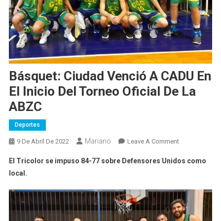
Básquet: Ciudad Venció A CADU En
El Inicio Del Torneo Oficial De La
ABZC
Deportes
Mariano
On
9 De Abril De 2022
Leave A Comment
Básquet:
El Tricolor se impuso 84-77 sobre Defensores Unidos como
Ciudad
local.
Venció
A
CADU
En
El