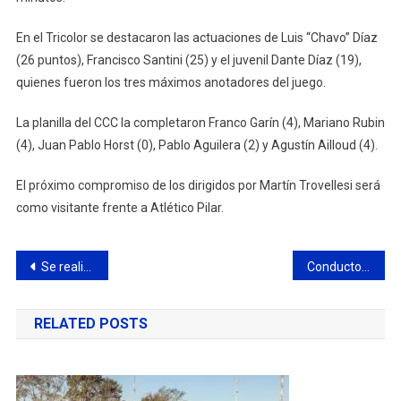
En el Tricolor se destacaron las actuaciones de Luis “Chavo” Díaz
(26 puntos), Francisco Santini (25) y el juvenil Dante Díaz (19),
quienes fueron los tres máximos anotadores del juego.
La planilla del CCC la completaron Franco Garín (4), Mariano Rubin
(4), Juan Pablo Horst (0), Pablo Aguilera (2) y Agustín Ailloud (4).
El próximo compromiso de los dirigidos por Martín Trovellesi será
como visitante frente a Atlético Pilar.
Navegación
Se realizaron nuevos operativos de control y prevención
Conductor perdió el control y cayó con su auto en un zanjón
de
RELATED POSTS
entradas