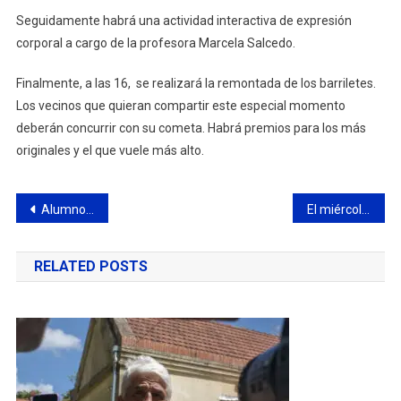
Seguidamente habrá una actividad interactiva de expresión
corporal a cargo de la profesora Marcela Salcedo.
Finalmente, a las 16, se realizará la remontada de los barriletes.
Los vecinos que quieran compartir este especial momento
deberán concurrir con su cometa. Habrá premios para los más
originales y el que vuele más alto.
Navegación
Alumnos de la Escuela Municipal de Boccias participan de torneo nacional
El miércoles comenzará la segunda etapa de la vacunación antigripal
de
RELATED POSTS
entradas