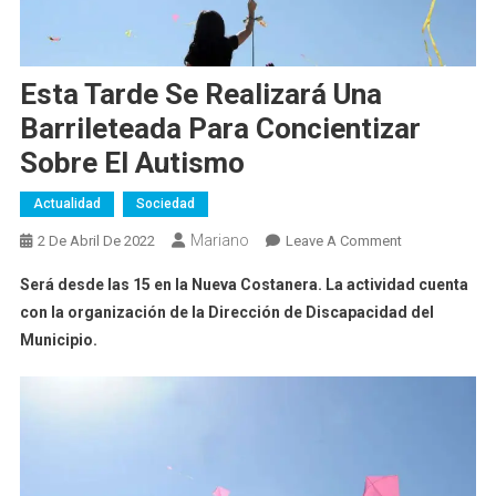
Esta Tarde Se Realizará Una
Barrileteada Para Concientizar
Sobre El Autismo
Actualidad
Sociedad
Mariano
On
2 De Abril De 2022
Leave A Comment
Esta
Será desde las 15 en la Nueva Costanera. La actividad cuenta
Tarde
con la organización de la Dirección de Discapacidad del
Se
Municipio.
Realizará
Una
Barrileteada
Para
Concientizar
Sobre
El