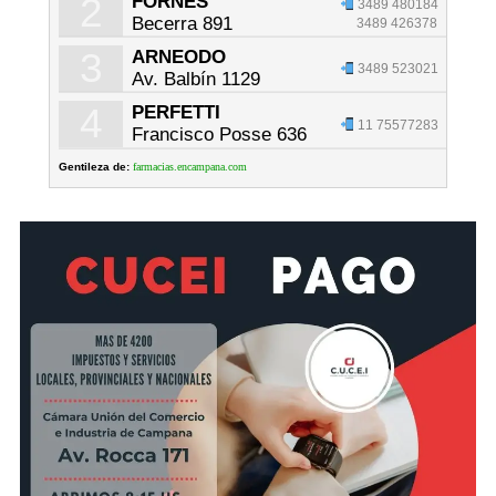
2
FORNES
3489 480184
Becerra 891
3489 426378
3
ARNEODO
3489 523021
Av. Balbín 1129
4
PERFETTI
11 75577283
Francisco Posse 636
Gentileza de:
farmacias.encampana.com