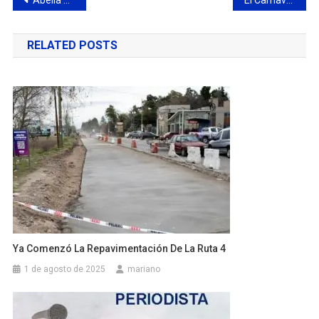
Navegación
Abella pidió rever la norma que regula a las empresas de agua e incluir el análisis de posibles agrotóxicos
El Carnaval se celebra con food trucks y emprendedores
de
RELATED POSTS
entradas
Ya Comenzó La Repavimentación De La Ruta 4
1 de agosto de 2025
mariano