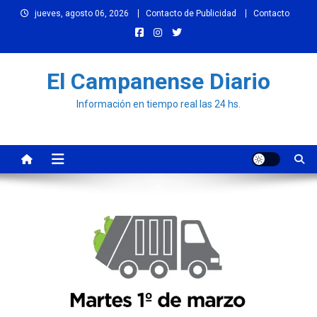
Skip
jueves, agosto 06, 2026
Contacto de Publicidad
Contacto
to
content
El Campanense Diario
Información en tiempo real las 24 hs.