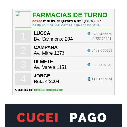
FARMACIAS DE TURNO
desde
8:30 hs. del jueves 6 de agosto 2026
hasta
8:30 hs.
del viernes 7 de agosto 2026
1
LUCCA
3489 425670
Bv. Sarmiento 204
11 55179811
2
CAMPANA
3489 666813
Av. Mitre 1273
3
ULMETE
3489 310131
Av. Varela 1151
4
JORGE
11 61737074
Ruta 4 2004
Gentileza de:
farmacias.encampana.com