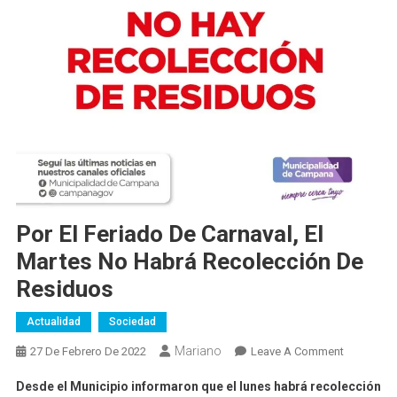
Por El Feriado De Carnaval, El
Martes No Habrá Recolección De
Residuos
Actualidad
Sociedad
Mariano
On
27 De Febrero De 2022
Leave A Comment
Por
Desde el Municipio informaron que el lunes habrá recolección
El