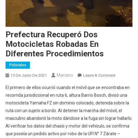
Prefectura​ Recuperó Dos
Motocicletas Robadas En
Diferentes Procedimientos
Policiales
Mariano
On
15 De Junio De 2021
Leave A Comment
Prefectura​
El primero de ellos ocurrió cuando el móvil que se encontraba en
Recuperó
recorrida jurisdiccional en ruta 6, altura Barrio Bosch, divisó una
Dos
motocicleta Yamaha FZ sin dominio colocado, detenida sobre la
Motocicleta
ruta con un sujeto a bordo. Al detener la marcha del móvil, el
Robadas
En
masculino abandonó la moto dándose a la fuga sin lograr hallarlo.
Diferentes
Al verificar los datos del chasis y motor del vehículo, se confirma
Procedimien
que poseía un pedido activo por robo de la UFI N° 7 Zárate –