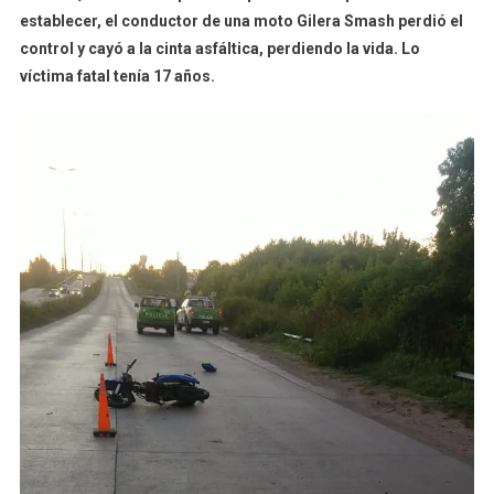
establecer, el conductor de una moto Gilera Smash perdió el
Perdió
control y cayó a la cinta asfáltica, perdiendo la vida. Lo
La
Vida
víctima fatal tenía 17 años.
En
Un
Accidente
En
Ruta
6