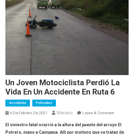
Un Joven Motociclista Perdió La
Vida En Un Accidente En Ruta 6
Accidente
Policiales
Mariano
On
6 De Febrero De 2021
Leave A Comment
Un
El siniestro fatal ocurrió a la altura del puente del arroyo El
Joven
Potrero, mano a Campana. Allí por motivos que se tratan de
Motociclist