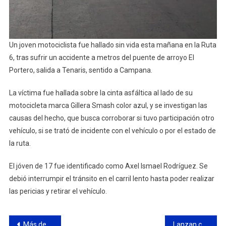
Un joven motociclista fue hallado sin vida esta mañana en la Ruta
6, tras sufrir un accidente a metros del puente de arroyo El
Portero, salida a Tenaris, sentido a Campana.
La víctima fue hallada sobre la cinta asfáltica al lado de su
motocicleta marca Gillera Smash color azul, y se investigan las
causas del hecho, que busca corroborar si tuvo participación otro
vehículo, si se trató de incidente con el vehículo o por el estado de
la ruta.
El jóven de 17 fue identificado como Axel Ismael Rodríguez. Se
debió interrumpir el tránsito en el carril lento hasta poder realizar
las pericias y retirar el vehículo.
Navegación
Más de 14300 personas en Campana ya se inscribieron para recibir la vacuna
Lanzan campaña para denunciar el abuso en los precios